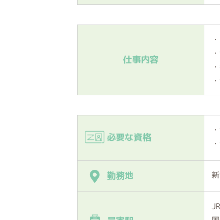
・
・
仕事内容
・
・
・
必要な資格
・
新
勤務地
J
国