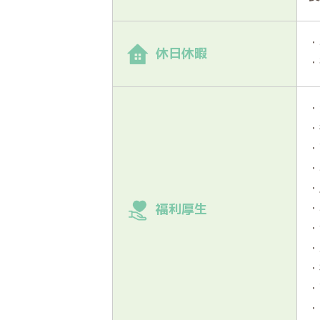
・
休日休暇
・
・
・
・
・
・
・
福利厚生
・
・
・
・
・