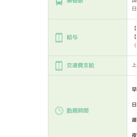
最寄駅
日
【
【
給与
（
上
交通費支給
早
日
勤務時間
遅
夜