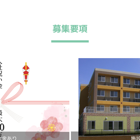
募集要項
い金あり
施