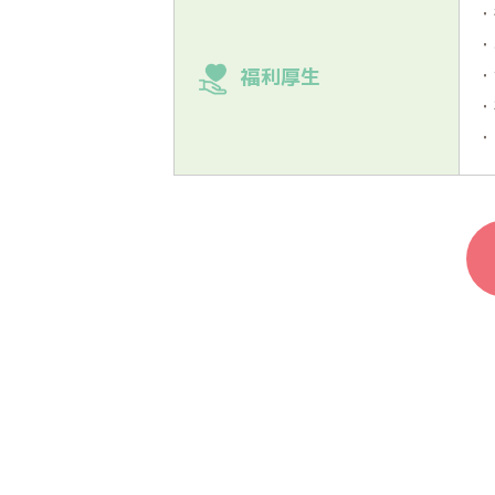
・
・
・
福利厚生
・
・