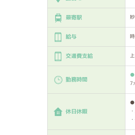
妙
最寄駅
時
給与
上
交通費支給
●
勤務時間
7
●
・
休日休暇
・