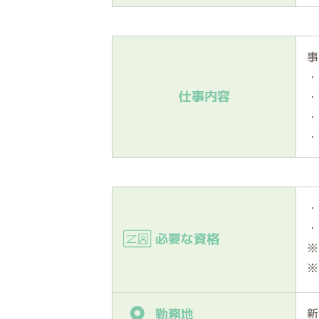
事
・
仕事内容
・
・
・
・
・
必要な資格
※
※
新
勤務地