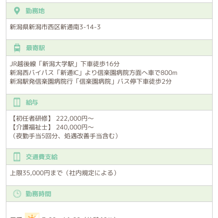
勤務地
新潟県新潟市西区新通南3-14-3
最寄駅
JR越後線「新潟大学駅」下車徒歩16分
新潟西バイパス「新通IC」より信楽園病院方面へ車で800m
新潟駅発信楽園病院行「信楽園病院」バス停下車徒歩2分
給与
【初任者研修】 222,000円～
【介護福祉士】 240,000円～
（夜勤手当5回分、処遇改善手当含む）
交通費支給
上限35,000円まで（社内規定による）
勤務時間