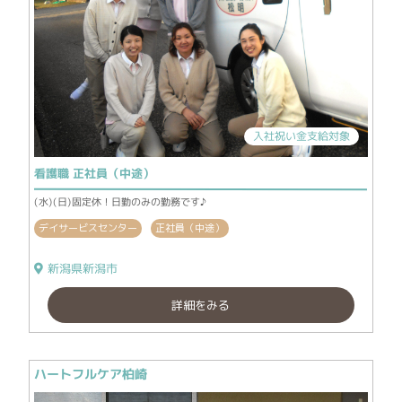
入社祝い金支給対象
看護職 正社員（中途）
(水)(日)固定休！日勤のみの勤務です♪
デイサービスセンター
正社員（中途）
新潟県新潟市
詳細をみる
ハートフルケア柏崎