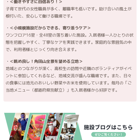
＜働きやすさに自信あり！＞
子育て世代の女性職員が多く、離職率も低いです。助け合いの風土が
根付いた、安心して働ける職場です。
＜小規模施設だからできる、寄り添うケア＞
ワンフロア16室・全48室の落ち着いた施設。入居者様一人ひとりの状
態を把握しやすく、丁寧なケアを実践できます。家庭的な雰囲気の中
で、利用者様とじっくり向き合えます。
＜眺め良し！角田山全景を望める立地＞
地域とのつながりが深く、高校生の訪問や近隣のボランティアがイベ
ントに参加してくれるなど、地域交流が盛んな職場です。また、日々
の食事には地元のおいしい野菜やお米を使用しています。毎月の「ご
当地メニュー（都道府県別献立）」も入居者様から好評です。