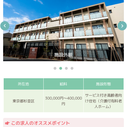
施設外観
所在地
給料
施設形態
サービス付き高齢者向
300,000円～400,000
東京都杉並区
け住宅（介護付有料老
円
人ホーム）
この求人のオススメポイント