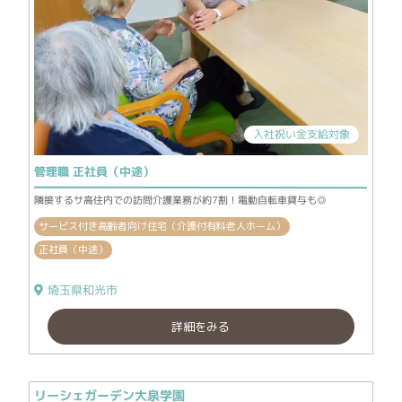
入社祝い金支給対象
管理職 正社員（中途）
隣接するサ高住内での訪問介護業務が約7割！電動自転車貸与も◎
サービス付き高齢者向け住宅（介護付有料老人ホーム）
正社員（中途）
埼玉県和光市
詳細をみる
リーシェガーデン大泉学園