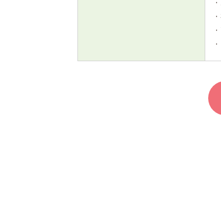
・
・
・
・