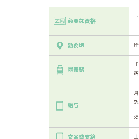
・
必要な資格
・
埼
勤務地
『
最寄駅
越
月
想
給与
※
上
交通費支給