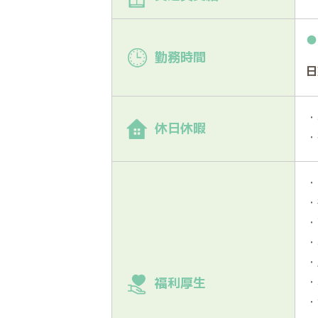
●
勤務時間
日
・
休日休暇
・
・
・
・
・
・
・
福利厚生
・