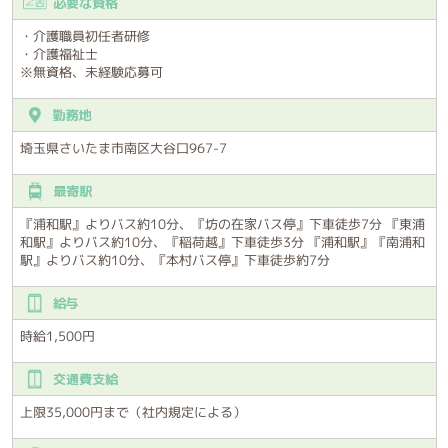
必要な資格
・介護職員初任者研修
・介護福祉士
※無資格、未経験応募可
勤務地
埼玉県さいたま市南区大谷口967-7
最寄駅
『浦和駅』よりバス約10分、『坊の在家バス停』下車徒歩7分 『東浦
和駅』よりバス約10分、『稲荷越』下車徒歩3分 『浦和駅』『南浦和
駅』よりバス約10分、『本村バス停』下車徒歩約7分
給与
時給1,500円
交通費支給
上限35,000円まで（社内規定による）