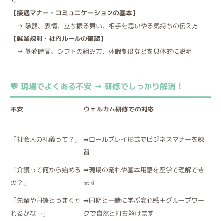
【接遇マナー・コミュニケーションの基本】
→ 敬語、表情、立ち振る舞い、相手を思いやる気持ちの伝え方
【就業規則・社内ルールの確認】
→ 勤務時間、シフトの組み方、休暇制度などを具体的に説明
💬 現場でよくある不安 → 研修でしっかり解消！
ウェルカム研修での対応
不安
➡ロールプレイ形式でビジネスマナーを練
「社会人の礼儀って？」
習！
➡現場の流れや基本用語を座学で理解でき
「介護って何から始める
ます
の？」
➡同期と一緒に学ぶ安心感＋
「先輩や同僚とうまくや
グループワー
クで自然と
れるかな…」
打ち解けます