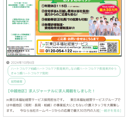
2024年10月6日
ハートフルケア柏崎ハートフルケア長岡美沢しなの館ハートフルケア長岡美沢ゆう
きゅう館ハートフルケア見附
採用情報
【中越地区】求人ジャーナルに求人掲載をしました！
㈱東日本福祉経営サービス採用担当です。 東日本福祉経営サービスグループで
は中越地区（見附・長岡・柏崎）の事業拡大にともない介護スタッフを大募集し
ます。 今なら当社ホームページからの応募で最大30万円の入社
[…続きを見る]